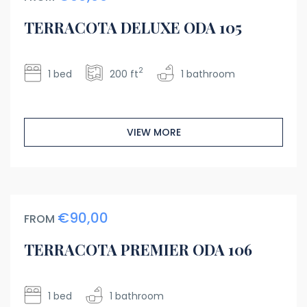
TERRACOTA DELUXE ODA 105
2
1 bed
200 ft
1 bathroom
VIEW MORE
€90,00
FROM
TERRACOTA PREMIER ODA 106
1 bed
1 bathroom